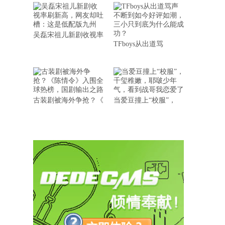
吴磊宋祖儿新剧收视率
TFboys从出道骂
古装剧被海外争抢？《
当爱豆撞上“校服”，