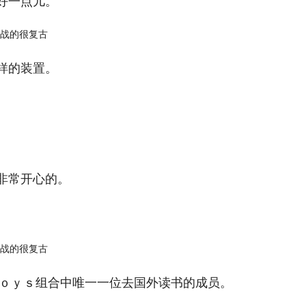
好一点儿。
样的装置。
。
非常开心的。
ｂｏｙｓ组合中唯一一位去国外读书的成员。