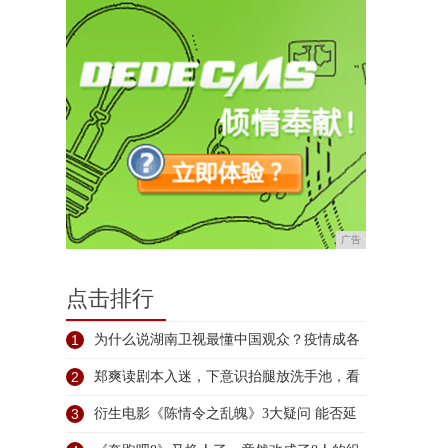
广告
点击排行
1
为什么说湖南卫视最懂中国观众？疫情成各
大
2
郑爽读剧本入迷，下意识抬腿放洗手池，看
了
3
衍生电影《陈情令之乱魄》3大疑问 能否延