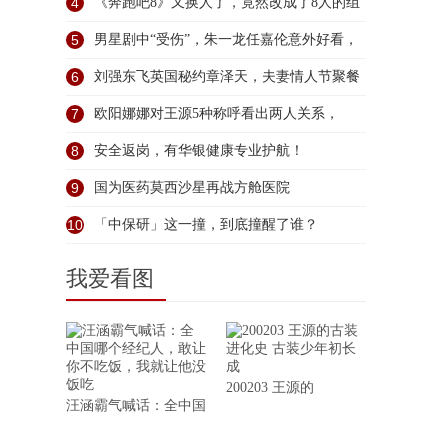
4
《奔跑吧8》又换人了，竟然改成了8人的组
5
男星剧中“受伤”，朱一龙任嘉伦意外好看，
6
刘强东飞英国秘约章泽天，夫妻情人节聚餐
过
7
欧阳娜娜对王源5种称呼看出两人关系，
《大
8
安全返岗，有华银健康专业护航！
9
国为医药莫西沙星再战方舱医院
10
「中保研」这一撞，到底撞醒了谁？
我爱看图
200203 王源的
汪涵霸气喊话：全中国