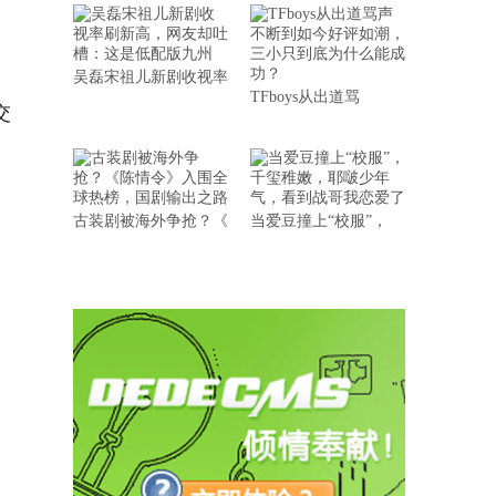
吴磊宋祖儿新剧收视率
TFboys从出道骂
交
古装剧被海外争抢？《
当爱豆撞上“校服”，