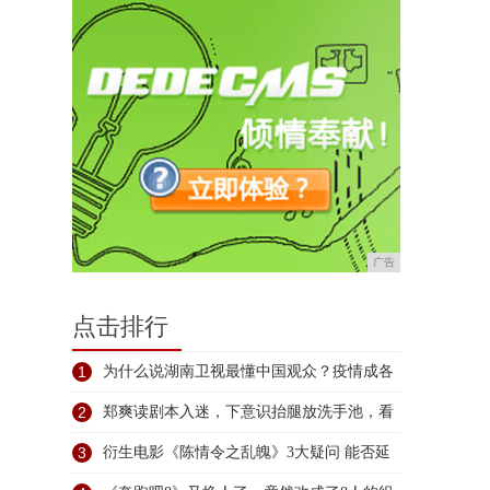
广告
点击排行
1
为什么说湖南卫视最懂中国观众？疫情成各
大
2
郑爽读剧本入迷，下意识抬腿放洗手池，看
了
3
衍生电影《陈情令之乱魄》3大疑问 能否延