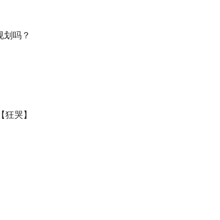
规划吗？
~【狂哭】