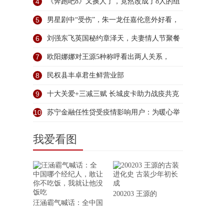
4
《奔跑吧8》又换人了，竟然改成了8人的组
5
男星剧中“受伤”，朱一龙任嘉伦意外好看，
6
刘强东飞英国秘约章泽天，夫妻情人节聚餐
过
7
欧阳娜娜对王源5种称呼看出两人关系，
《大
8
民权县丰卓君生鲜营业部
9
十大关爱+三减三赋 长城皮卡助力战疫共克
10
苏宁金融任性贷受疫情影响用户：为暖心举
措
我爱看图
200203 王源的
汪涵霸气喊话：全中国