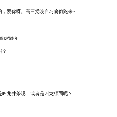
的，爱你呀。高三党晚自习偷偷跑来~
吗？
是叫龙井茶呢，或者是叫龙须面呢？