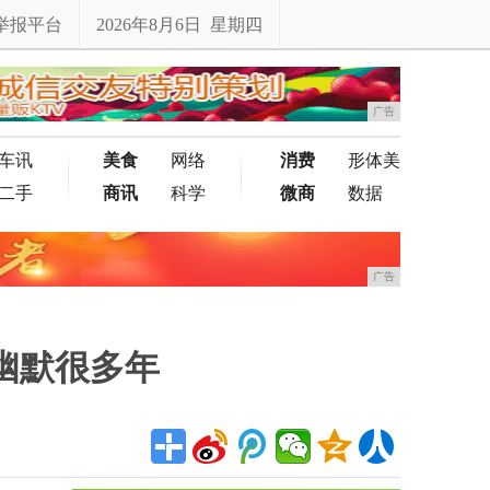
举报平台
2026年8月6日 星期四
广告
车讯
美食
网络
消费
形体美
二手
商讯
科学
微商
数据
广告
幽默很多年