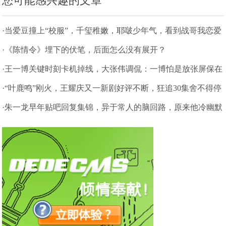
您可能感兴趣的文章
·当爱豆撞上“校服”，千玺稚嫩，耶啵少年气，看到战哥我恋爱
了
·《陈情令》埋下的伏笔，后面怎么没有展开？
·王一博关键时刻卡机掉线，大张伟调侃：一博怕是放张屏保在
镜头前
·“叶鹿鸣”刚火，王耀庆又一新剧好评不断，狂追30集舍不得停
住啦
·朱一龙早年贴吧回复集锦，异于常人的脑回路，原来他冷幽默
很多年