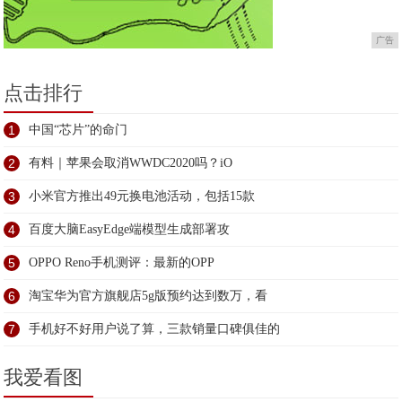
广告
点击排行
1
中国“芯片”的命门
2
有料｜苹果会取消WWDC2020吗？iO
3
小米官方推出49元换电池活动，包括15款
4
百度大脑EasyEdge端模型生成部署攻
5
OPPO Reno手机测评：最新的OPP
6
淘宝华为官方旗舰店5g版预约达到数万，看
7
手机好不好用户说了算，三款销量口碑俱佳的
我爱看图