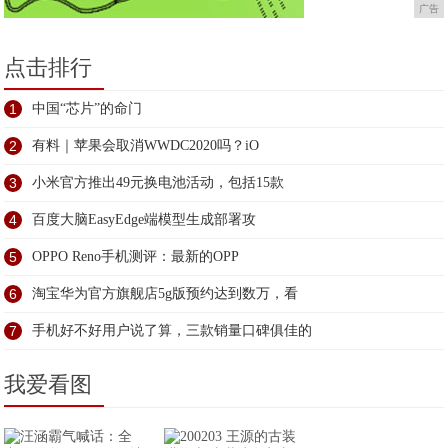
广告
点击排行
1
中国“芯片”的命门
2
有料｜苹果会取消WWDC2020吗？iO
3
小米官方推出49元换电池活动，包括15款
4
百度大脑EasyEdge端模型生成部署攻
5
OPPO Reno手机测评：最新的OPP
6
淘宝华为官方旗舰店5g版预约达到数万，看
7
手机好不好用户说了算，三款销量口碑俱佳的
我爱看图