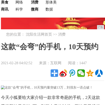
美食
网络
消费
形体美
商讯
科学
微商
数据
广告
您的位置：
沈阳生活网首页
>>
消费
这款“会弯”的手机，10天预约
2021-02-28 04:02:52
来源：互联网
阅读：1447
量突破13万，刘强东一语点
破！!
今天小狐要给大家介绍一款非常奇葩的手机，2天这款