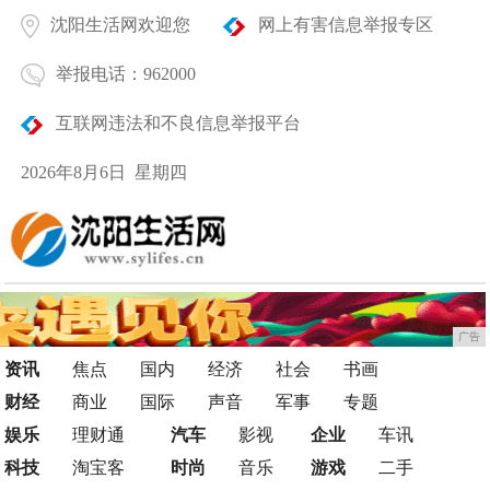
沈阳生活网欢迎您
网上有害信息举报专区
举报电话：962000
互联网违法和不良信息举报平台
2026年8月6日 星期四
广告
资讯
焦点
国内
经济
社会
书画
财经
商业
国际
声音
军事
专题
娱乐
理财通
汽车
影视
企业
车讯
科技
淘宝客
时尚
音乐
游戏
二手