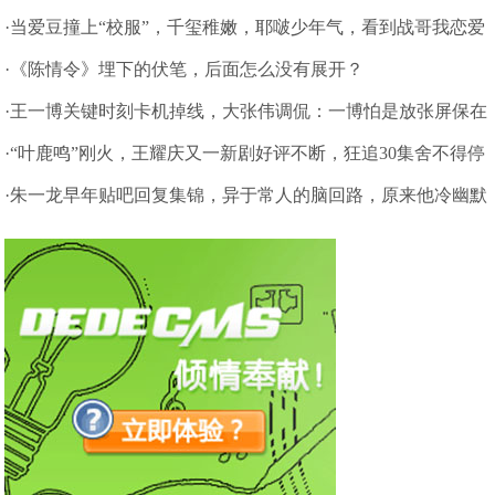
·当爱豆撞上“校服”，千玺稚嫩，耶啵少年气，看到战哥我恋爱
了
·《陈情令》埋下的伏笔，后面怎么没有展开？
·王一博关键时刻卡机掉线，大张伟调侃：一博怕是放张屏保在
镜头前
·“叶鹿鸣”刚火，王耀庆又一新剧好评不断，狂追30集舍不得停
住啦
·朱一龙早年贴吧回复集锦，异于常人的脑回路，原来他冷幽默
很多年