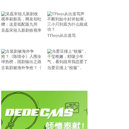
吴磊宋祖儿新剧收视率
TFboys从出道骂
古装剧被海外争抢？《
当爱豆撞上“校服”，