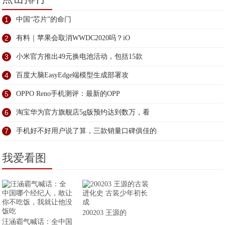
1
中国“芯片”的命门
2
有料｜苹果会取消WWDC2020吗？iO
3
小米官方推出49元换电池活动，包括15款
4
百度大脑EasyEdge端模型生成部署攻
5
OPPO Reno手机测评：最新的OPP
6
淘宝华为官方旗舰店5g版预约达到数万，看
7
手机好不好用户说了算，三款销量口碑俱佳的
我爱看图
200203 王源的
汪涵霸气喊话：全中国