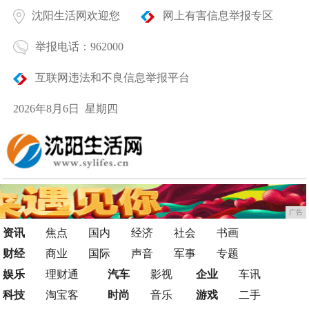
沈阳生活网欢迎您
网上有害信息举报专区
举报电话：962000
互联网违法和不良信息举报平台
2026年8月6日 星期四
广告
资讯
焦点
国内
经济
社会
书画
财经
商业
国际
声音
军事
专题
娱乐
理财通
汽车
影视
企业
车讯
科技
淘宝客
时尚
音乐
游戏
二手