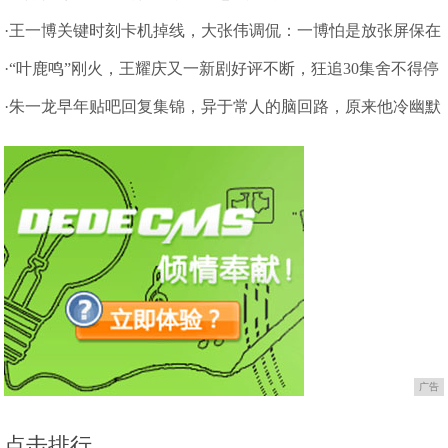
·王一博关键时刻卡机掉线，大张伟调侃：一博怕是放张屏保在
镜头前
·“叶鹿鸣”刚火，王耀庆又一新剧好评不断，狂追30集舍不得停
住啦
·朱一龙早年贴吧回复集锦，异于常人的脑回路，原来他冷幽默
很多年
广告
点击排行