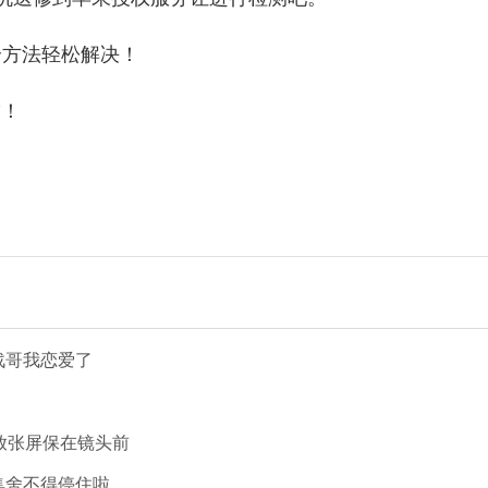
”！
战哥我恋爱了
放张屏保在镜头前
集舍不得停住啦