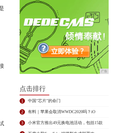
是
接
广告
点击排行
1
中国“芯片”的命门
2
有料｜苹果会取消WWDC2020吗？iO
试
3
小米官方推出49元换电池活动，包括15款