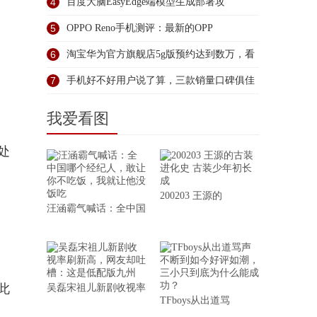
4
百度大脑EasyEdge端模型生成部署攻
5
OPPO Reno手机测评：最新的OPP
6
淘宝华为官方旗舰店5g版预约达到数万，看
7
手机好不好用户说了算，三款销量口碑俱佳
的
我爱看图
处
200203 王源的
汪涵霸气喊话：全中国
此
吴磊宋祖儿新剧收视率
TFboys从出道骂