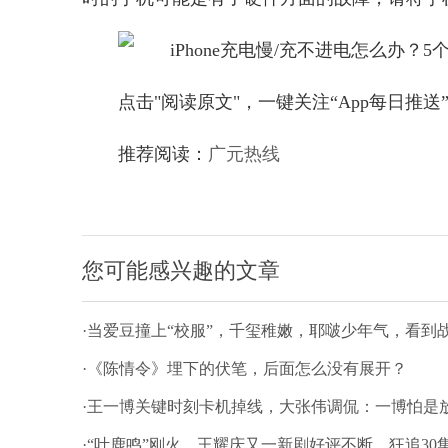
点击"阅读原文"，一键关注“App每日推送
推荐阅读：
广元热线
您可能感兴趣的文章
·当爱豆撞上“校服”，千玺稚嫩，耶啵少年气，看到
·《陈情令》埋下的伏笔，后面怎么没有展开？
·王一博关键时刻卡机掉线，大张伟调侃：一博怕是
·“叶鹿鸣”刚火，王耀庆又一新剧好评不断，狂追30