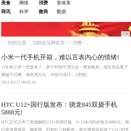
美食
网络
消费
形体美
商讯
科学
微商
数据
广告
您的位置：
沈阳生活网首页
>>
消费
小米一代手机开箱，难以言表内心的情绪!
11年前小米一代发布了，那个时候可谓引起一股智能风，现在回头看下
唏嘘不已啊。虽然屏占比，ID设计设计...
[详细]
2021-02-21 09:05:05
HTC U12+国行版发布：骁龙845双摄手机
5888元!
HTC正式公布了新旗舰机U12+的国行版，6+128GB的价格为5888元。国
行提供透视蓝、陶瓷黑、烈焰红三种配色，其中透视蓝延续了U11+的半