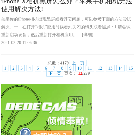
iPhone X相机黑屏怎么办？苹果手机相机无法
使用解决方法!
如果你的iPhone相机出现黑屏或者其它问题，可以参考下面的方法尝试
解决。一、在打开“相机”应用时候看到关闭的镜头或者黑屏：1.请尝试
重新启动设备，然后重新打开相机应用。...
[详细]
2021-02-20 11:06:36
总数：
4179
上一页
1
2
3
4
5
6
7
8
9
10
11
12
13
14
15
下一页
页次：
12
/279