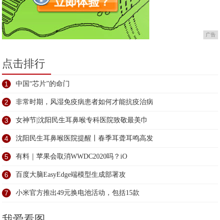
广告
点击排行
1
中国“芯片”的命门
2
非常时期，风湿免疫病患者如何才能抗疫治病
3
女神节|沈阳民生耳鼻喉专科医院致敬最美巾
4
沈阳民生耳鼻喉医院提醒丨春季耳聋耳鸣高发
5
有料｜苹果会取消WWDC2020吗？iO
6
百度大脑EasyEdge端模型生成部署攻
7
小米官方推出49元换电池活动，包括15款
我爱看图